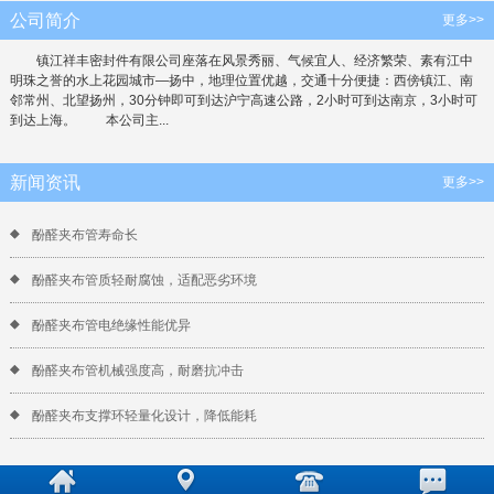
公司简介
更多>>
镇江祥丰密封件有限公司座落在风景秀丽、气候宜人、经济繁荣、素有江中
明珠之誉的水上花园城市—扬中，地理位置优越，交通十分便捷：西傍镇江、南
邻常州、北望扬州，30分钟即可到达沪宁高速公路，2小时可到达南京，3小时可
到达上海。 本公司主...
新闻资讯
更多>>
酚醛夹布管寿命长
酚醛夹布管质轻耐腐蚀，适配恶劣环境
酚醛夹布管电绝缘性能优异
酚醛夹布管机械强度高，耐磨抗冲击
酚醛夹布支撑环轻量化设计，降低能耗