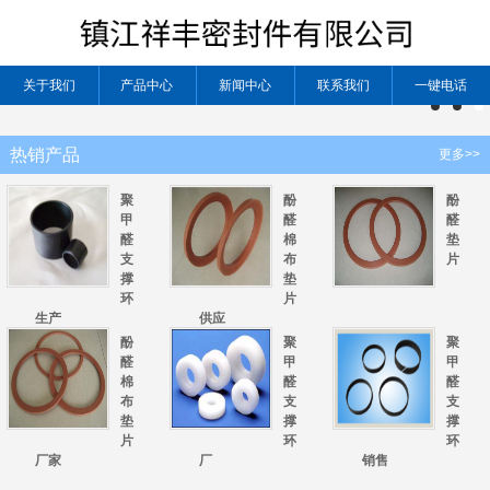
关于我们
产品中心
新闻中心
联系我们
一键电话
热销产品
更多>>
聚
酚
酚
甲
醛
醛
醛
棉
垫
支
布
片
撑
垫
环
片
生产
供应
酚
聚
聚
醛
甲
甲
棉
醛
醛
布
支
支
垫
撑
撑
片
环
环
厂家
厂
销售