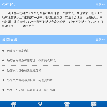
公司简介
更多>>
镇江祥丰密封件有限公司座落在风景秀丽、气候宜人、经济繁荣、素有江中
明珠之誉的水上花园城市—扬中，地理位置优越，交通十分便捷：西傍镇江、南
邻常州、北望扬州，30分钟即可到达沪宁高速公路，2小时可到达南京，3小时可
到达上海。 本公司主...
新闻资讯
更多>>
酚醛夹布管寿命长
酚醛夹布管质轻耐腐蚀，适配恶劣环境
酚醛夹布管电绝缘性能优异
酚醛夹布管机械强度高，耐磨抗冲击
酚醛夹布支撑环轻量化设计，降低能耗