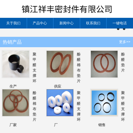
关于我们
产品中心
新闻中心
联系我们
一键电话
热销产品
更多>>
聚
酚
酚
甲
醛
醛
醛
棉
垫
支
布
片
撑
垫
环
片
生产
供应
酚
聚
聚
醛
甲
甲
棉
醛
醛
布
支
支
垫
撑
撑
片
环
环
厂家
厂
销售